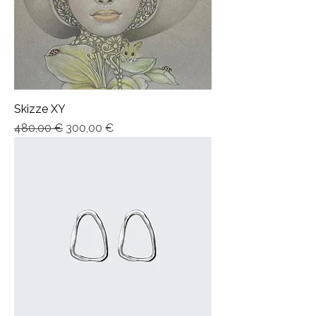
Skizze XY
Precio
Precio de oferta
480,00 €
300,00 €