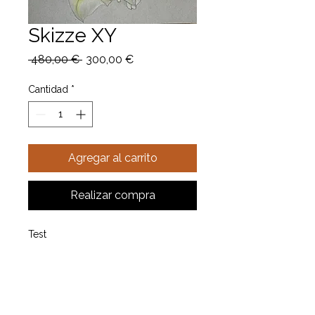
Skizze XY
Precio
Precio
 480,00 € 
300,00 €
de
oferta
Cantidad
*
Agregar al carrito
Realizar compra
Test